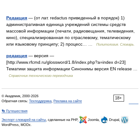
Редакция
— (от лат. redactus приведенный в порядок) 1)
административная единица учреждений системы средств
массовой информации (печати, радиовещания, телевидения,
кино), специализированная по отраслевому, тематическому
или языковому принципу; 2) процесс… …
Политология. Словарь.
редакция
— версия —
[http://www.rfcmd.ru/glossword/1.8/index.php?a=index d=23]
Тематики защита информации Синонимы версия EN release …
Справочник технического переводчика
© Академик, 2000-2026
18+
Обратная связь:
Техподдержка
,
Реклама на сайте
👣 Путешествия
Экспорт словарей на сайты
, сделанные на PHP,
Joomla,
Drupal,
WordPress, MODx.