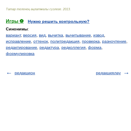
Татар теленең аңлатмалы сүзлеге
.
2013
.
Игры ⚽
Нужно решить контрольную?
Синонимы
:
вариант
,
версия
,
вид
,
вычитка
,
вычитывание
,
извод
,
исправление
,
оттенок
,
политредакция
,
проверка
,
разночтение
,
редактирование
,
редактура
,
редколлегия
,
форма
,
формулировка
редакцион
редакцияләү