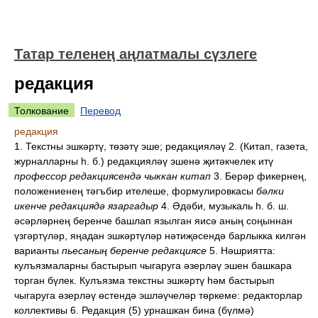
Татар теленең аңлатмалы сүзлеге
редакция
Толкование
Перевод
редакция
1. Текстны эшкәртү, төзәтү эше; редакцияләү 2. (Китап, газета,
журналларны һ. б.) редакцияләү эшенә җитәкчелек итү
профессор редакциясендә чыккан китап
3. Берәр фикернең,
положениенең тәгъбир ителеше, формулировкасы
бәлки
икенче редакциядә язаргадыр
4. Әдәби, музыкаль һ. б. ш.
әсәрләрнең беренче башлап язылган яисә аның соңыннан
үзгәртүләр, яңадан эшкәртүләр нәтиҗәсендә барлыкка килгән
варианты
пьесаның беренче редакциясе
5. Нәшриятта:
кулъязмаларны бастырып чыгаруга әзерләү эшен башкара
торган бүлек. Кулъязма текстны эшкәртү һәм бастырып
чыгаруга әзерләү өстендә эшләүчеләр төркеме: редакторлар
коллективы 6. Редакция (5) урнашкан бина (бүлмә)